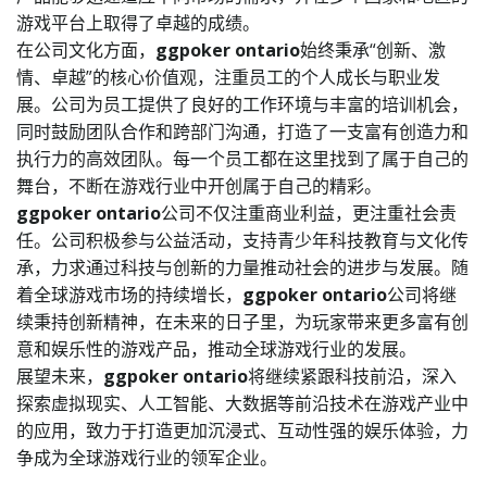
游戏平台上取得了卓越的成绩。
在公司文化方面，
ggpoker ontario
始终秉承“创新、激
情、卓越”的核心价值观，注重员工的个人成长与职业发
展。公司为员工提供了良好的工作环境与丰富的培训机会，
同时鼓励团队合作和跨部门沟通，打造了一支富有创造力和
执行力的高效团队。每一个员工都在这里找到了属于自己的
舞台，不断在游戏行业中开创属于自己的精彩。
ggpoker ontario
公司不仅注重商业利益，更注重社会责
任。公司积极参与公益活动，支持青少年科技教育与文化传
承，力求通过科技与创新的力量推动社会的进步与发展。随
着全球游戏市场的持续增长，
ggpoker ontario
公司将继
续秉持创新精神，在未来的日子里，为玩家带来更多富有创
意和娱乐性的游戏产品，推动全球游戏行业的发展。
展望未来，
ggpoker ontario
将继续紧跟科技前沿，深入
探索虚拟现实、人工智能、大数据等前沿技术在游戏产业中
的应用，致力于打造更加沉浸式、互动性强的娱乐体验，力
争成为全球游戏行业的领军企业。