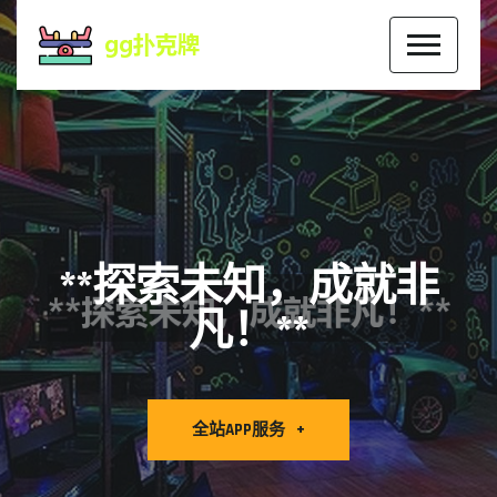
**探索未知，成就非
凡！**
全站APP服务
+