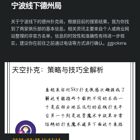
宁波线下德州局
关于宁波线下的德州扑克局，根据目前的搜索结果，我为你找
到了两家俱乐部的基本信息。相关资讯主要来自个人或商业网
站整理的非官方名单，信息的时效性和准确性有待进一步核
实，建议你在前往之前通过电话等方式进行确认。ggpokerө...
2026-02-25 11:47:14