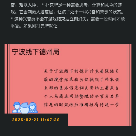
奋，难以入睡： * 扑克牌是一种需要思考、计算和竞争的游
戏。它会刺激大脑皮层，让孩子处于一种兴奋和警觉的状态。
* 这种兴奋感不会在游戏结束后立刻消失，需要一段时间才能
平复。如果刚打完牌就让...
2026-02-27 11:47:38