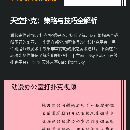
天空扑克：策略与技巧全解析
看起来你对“Sky 扑克”很感兴趣。据我了解，这可能指两个截
然不同的东西：一个是在部分地区流行的在线扑克平台，另一
个则是近景魔术中效果非常惊艳的扑克魔术道具。 下面这个
表格能帮你快速了解它们的区别： | 方面 | Sky Poker (在线
扑克平台) | ✨ ✨ 天外来客Card from Sky ...