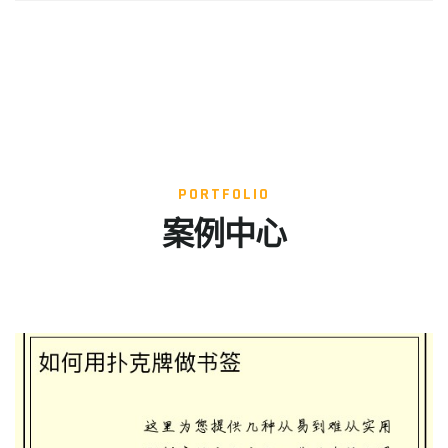
PORTFOLIO
案例中心