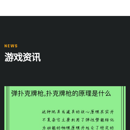
NEWS
游戏资讯