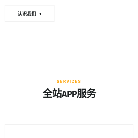
认识我们
+
SERVICES
全站APP服务