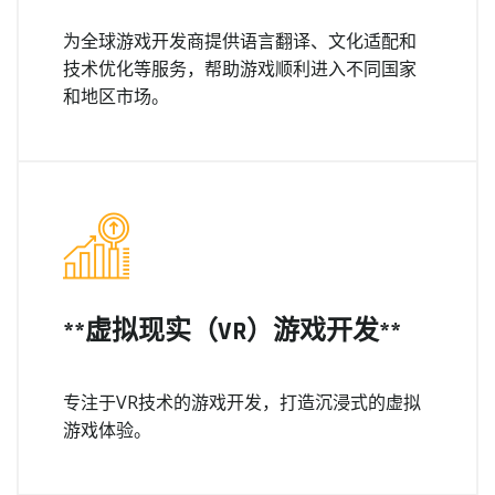
为全球游戏开发商提供语言翻译、文化适配和
技术优化等服务，帮助游戏顺利进入不同国家
和地区市场。
**虚拟现实（VR）游戏开发**
专注于VR技术的游戏开发，打造沉浸式的虚拟
游戏体验。