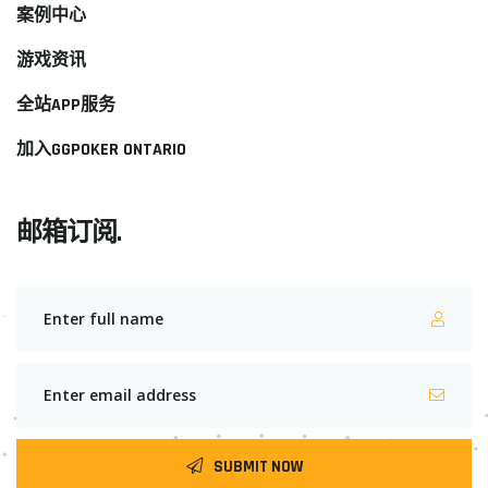
案例中心
游戏资讯
全站APP服务
加入GGPOKER ONTARIO
邮箱订阅.
SUBMIT NOW